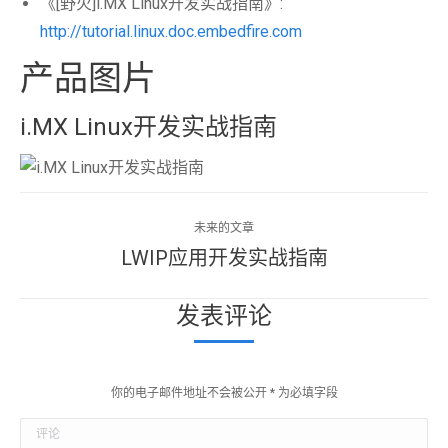
《[野火]i.MX Linux开发实战指南》:
http://tutorial.linux.doc.embedfire.com
产品图片
i.MX Linux开发实战指南
文
未来的文章
章
LWIP应用开发实战指南
未
来
导
发表评论
的
航
文
章：
你的电子邮件地址不会被公开
*
为必填字段
评论